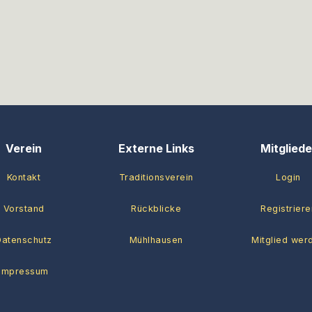
Verein
Externe Links
Mitgliede
Kontakt
Traditionsverein
Login
Vorstand
Rückblicke
Registriere
Datenschutz
Mühlhausen
Mitglied wer
Impressum