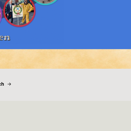
ch
->